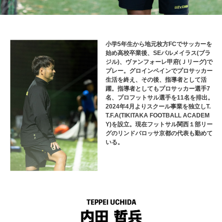
小学5年生から地元枚方FCでサッカーを
始め高校卒業後、SEパルメイラス(ブラ
ジル)、ヴァンフォーレ甲府(Ｊリーグ)で
プレー。グロインペインでプロサッカー
生活を終え、その後、指導者として活
躍。指導者としてもプロサッカー選手7
名、プロフットサル選手を11名を排出。
2024年4月よりスクール事業を独立しT.
T.F.A(TIKITAKA FOOTBALL ACADEM
Y)を設立。現在フットサル関西１部リー
グのリンドバロッサ京都の代表も勤めて
いる。