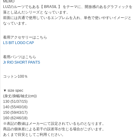
MEMO
LUZのルーツでもある【 BRASIL 】 をテーマに、開放感のあるグラフィックを
落とし込んだシリーズと なっています。
前面には共通で使用しているエンブレムを入れ、単色で使いやすいイメージと
なっています。
着用アクセサリーはこちら
LS BIT LOGO CAP
着用パンツはこちら
Jr RIO SHORT PANTS
コットン100％
▼ size spec
(身丈/身幅/袖丈(cm))
130 (51/37/15)
140 (55/40/16)
150 (59/43/17)
160 (62/46/18)
※表記の数値はメーカーにて設定されているものとなります。
商品の個体差による若干の誤差等が生じる場合がございます。
あくまで目安としてご利用ください。