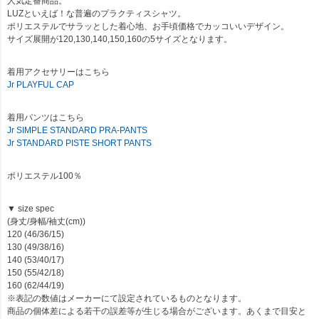
人気定番商品。
LUZといえば！な普遍のプラクティスシャツ。
ポリエステルでサラッとした着心地、お手頃価格でカッコいいデザイン。
サイズ展開が120,130,140,150,160の5サイズとなります。
着用アクセサリーはこちら
Jr PLAYFUL CAP
着用パンツはこちら
Jr SIMPLE STANDARD PRA-PANTS
Jr STANDARD PISTE SHORT PANTS
ポリエステル100％
▼ size spec
(身丈/身幅/袖丈(cm))
120 (46/36/15)
130 (49/38/16)
140 (53/40/17)
150 (55/42/18)
160 (62/44/19)
※表記の数値はメーカーにて設定されているものとなります。
商品の個体差による若干の誤差等が生じる場合がございます。あくまで目安と