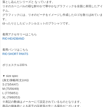
落とし込んだシリーズと なっています。
リオのカーニバルの様な鮮やかで華やかなグラフィックを全面に表現したアイ
テム。
グラフィックには、リオのビーチをイメージし作成したロゴを散りばめていま
す。
ゆったりとしたビックシルエットのプラシャツです。
着用アクセサリーはこちら
RIO HEADBAND
着用パンツはこちら
RIO SHORT PANTS
ポリエステル100％
▼ size spec
(身丈/身幅/裄丈(cm))
S (73/54/47)
M (75/56/49)
L (77/58/51)
XL (79/60/53)
※表記の数値はメーカーにて設定されているものとなります。
商品の個体差による若干の誤差等が生じる場合がございます。