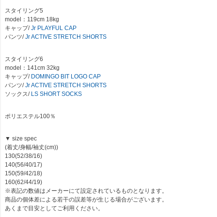
スタイリング5
model：119cm 18kg
キャップ/
Jr PLAYFUL CAP
パンツ/
Jr ACTIVE STRETCH SHORTS
スタイリング6
model：141cm 32kg
キャップ/
DOMINGO BIT LOGO CAP
パンツ/
Jr ACTIVE STRETCH SHORTS
ソックス/
LS SHORT SOCKS
ポリエステル100％
▼ size spec
(着丈/身幅/袖丈(cm))
130(52/38/16)
140(56/40/17)
150(59/42/18)
160(62/44/19)
※表記の数値はメーカーにて設定されているものとなります。
商品の個体差による若干の誤差等が生じる場合がございます。
あくまで目安としてご利用ください。