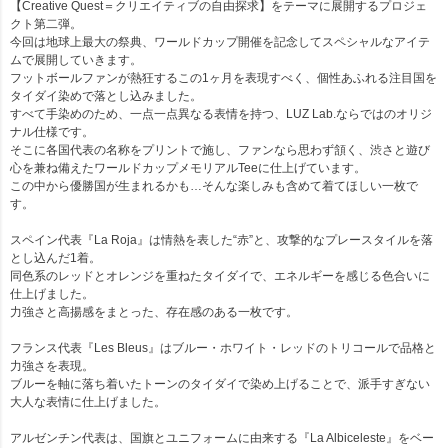
【Creative Quest＝クリエイティブの自由探求】をテーマに展開するプロジェ
クト第二弾。
今回は地球上最大の祭典、ワールドカップ開催を記念してスペシャルなアイテ
ムで展開していきます。
フットボールファンが熱狂するこの1ヶ月を表現すべく、個性あふれる注目国を
タイダイ染めで落とし込みました。
すべて手染めのため、一点一点異なる表情を持つ、LUZ Lab.ならではのオリジ
ナル仕様です。
そこに各国代表の名称をプリントで施し、ファンなら思わず頷く、渋さと遊び
心を兼ね備えたワールドカップメモリアルTeeに仕上げています。
この中から優勝国が生まれるかも…そんな楽しみも含めて着てほしい一枚で
す。
スペイン代表『La Roja』は情熱を表した“赤”と、攻撃的なプレースタイルを落
とし込んだ1着。
同色系のレッドとオレンジを重ねたタイダイで、エネルギーを感じる色合いに
仕上げました。
力強さと高揚感をまとった、存在感のある一枚です。
フランス代表『Les Bleus』はブルー・ホワイト・レッドのトリコールで品格と
力強さを表現。
ブルーを軸に落ち着いたトーンのタイダイで染め上げることで、派手すぎない
大人な表情に仕上げました。
アルゼンチン代表は、国旗とユニフォームに由来する『La Albiceleste』をベー