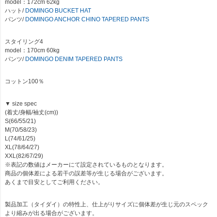
model：172cm 62kg
ハット/
DOMINGO BUCKET HAT
パンツ/
DOMINGO ANCHOR CHINO TAPERED PANTS
スタイリング4
model：170cm 60kg
パンツ/
DOMINGO DENIM TAPERED PANTS
コットン100％
▼ size spec
(着丈/身幅/袖丈(cm))
S(66/55/21)
M(70/58/23)
L(74/61/25)
XL(78/64/27)
XXL(82/67/29)
※表記の数値はメーカーにて設定されているものとなります。
商品の個体差による若干の誤差等が生じる場合がございます。
あくまで目安としてご利用ください。
製品加工（タイダイ）の特性上、仕上がりサイズに個体差が生じ元のスペック
より縮みが出る場合がございます。