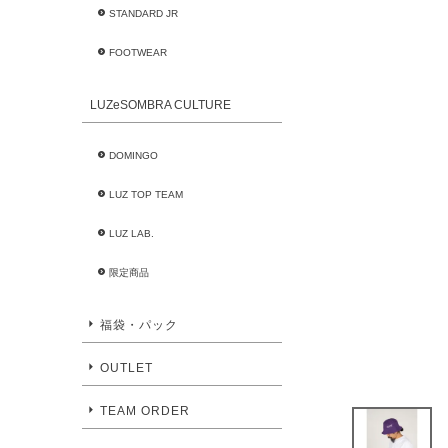
STANDARD JR
FOOTWEAR
LUZeSOMBRA CULTURE
DOMINGO
LUZ TOP TEAM
LUZ LAB.
限定商品
福袋・パック
OUTLET
TEAM ORDER