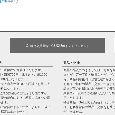
お問い合わせ
1000
新規会員登録で
ポイントプレゼント
料
返品・交換
マト運輸にてお届けいたします。
商品の品質につきましては、万全を
・四国700円、北海道・九州1200
ますが、万一不良・破損などがござ
000円となります。
ら、商品到着後7日以内にお知らせく
文で商品代金10000円以上お買い上
お客様ご都合の返品・交換につきま
無料になります。
品タグ等の付属品があり未使用の商
及び配達時間のご指定は可能ですが、
到着後7日以内にご連絡いただいた商
送便の都合によりご希望に添えない場
応いたします。
います。
特価商品（SALE表示の商品）につ
のご都合によるご注文日より10日以上
は、お客様都合の返品・交換をお受
日指定は承れません。
ができません。