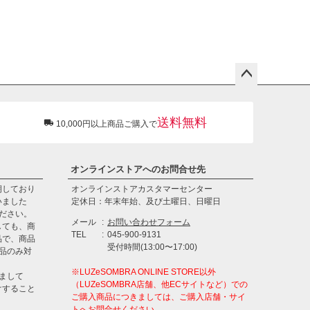
ペー
ジト
ップ
送料無料
10,000円以上商品ご購入で
へ
オンラインストアへのお問合せ先
期しており
オンラインストアカスタマーセンター
いました
定休日：年末年始、及び土曜日、日曜日
ださい。
メール
お問い合わせフォーム
しても、商
TEL
045-900-9131
品で、商品
受付時間(13:00〜17:00)
品のみ対
※LUZeSOMBRA ONLINE STORE以外
きまして
（LUZeSOMBRA店舗、他ECサイトなど）での
けすること
ご購入商品につきましては、ご購入店舗・サイ
トへお問合せください。