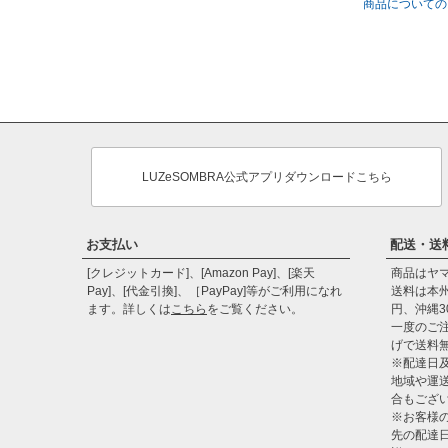
商品についての
LUZeSOMBRA公式アプリダウンロードこちら
お支払い
配送・送
[クレジットカード]、[Amazon Pay]、[楽天
商品はヤ
Pay]、[代金引換]、［PayPay]等がご利用になれ
送料は本州
ます。詳しくは
こちら
をご覧ください。
円、沖縄3
一度のご注
げで送料
※配達日
地域や運
合もござ
※お客様
先の配達