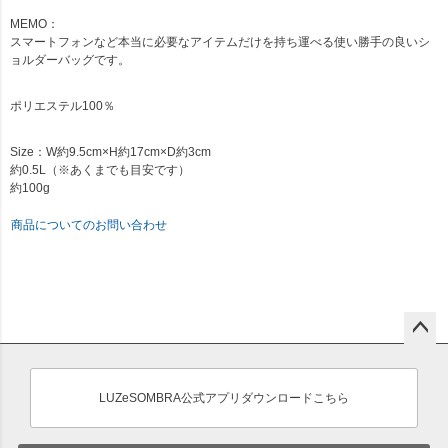
MEMO：
スマートフォンなど本当に必要なアイテムだけを持ち運べる使い勝手の良いシ
ョルダーバッグです。
ポリエステル100％
Size：W約9.5cm×H約17cm×D約3cm
約0.5L（※あくまでも目安です）
約100g
商品についてのお問い合わせ
ペー
ジト
ップ
LUZeSOMBRA公式アプリダウンロードこちら
へ