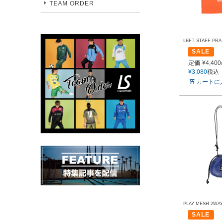
TEAM ORDER
LBFT STAFF PRA
SALE
定価
¥
4,400
¥
3,080
税込
カートに
PLAY MESH 2WA
SALE