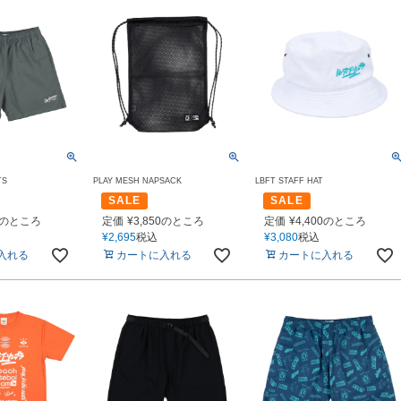
TS
PLAY MESH NAPSACK
LBFT STAFF HAT
SALE
SALE
のところ
定価
¥
3,850
のところ
定価
¥
4,400
のところ
¥
2,695
税込
¥
3,080
税込
入れる
カートに入れる
カートに入れる