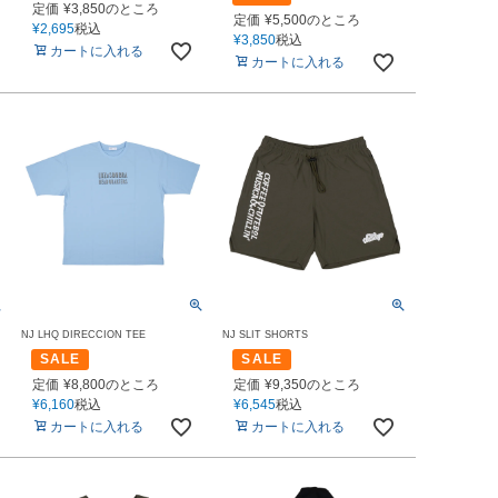
定価
¥
3,850
のところ
定価
¥
5,500
のところ
¥
2,695
税込
¥
3,850
税込
カートに入れる
カートに入れる
NJ LHQ DIRECCION TEE
NJ SLIT SHORTS
SALE
SALE
定価
¥
8,800
のところ
定価
¥
9,350
のところ
¥
6,160
税込
¥
6,545
税込
カートに入れる
カートに入れる