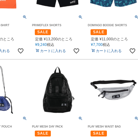
-SHIRT
PRIMEFLEX SHORTS
DOMINGO BOOGIE SHORTS
SALE
SALE
のところ
定価
¥
13,200
のところ
定価
¥
11,000
のところ
¥
9,240
税込
¥
7,700
税込
入れる
カートに入れる
カートに入れる
Y POUCH
PLAY MESH DAY PACK
PLAY MESH WAIST BAG
SALE
SALE