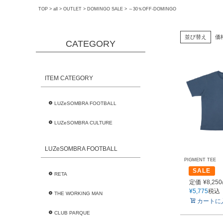
TOP
all
OUTLET
DOMINGO SALE
～30％OFF-DOMINGO
並び替え
価
CATEGORY
ITEM CATEGORY
LUZeSOMBRA FOOTBALL
LUZeSOMBRA CULTURE
LUZeSOMBRA FOOTBALL
PIGMENT TEE
SALE
RETA
定価
¥
8,250
¥
5,775
税込
THE WORKING MAN
カートに
CLUB PARQUE