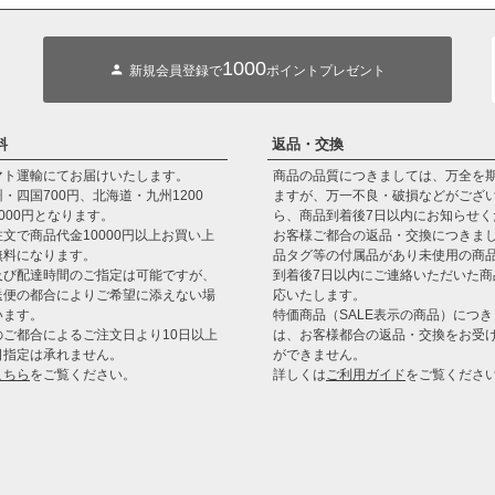
1000
新規会員登録で
ポイントプレゼント
料
返品・交換
マト運輸にてお届けいたします。
商品の品質につきましては、万全を
・四国700円、北海道・九州1200
ますが、万一不良・破損などがござ
000円となります。
ら、商品到着後7日以内にお知らせく
文で商品代金10000円以上お買い上
お客様ご都合の返品・交換につきま
無料になります。
品タグ等の付属品があり未使用の商
及び配達時間のご指定は可能ですが、
到着後7日以内にご連絡いただいた商
送便の都合によりご希望に添えない場
応いたします。
います。
特価商品（SALE表示の商品）につ
のご都合によるご注文日より10日以上
は、お客様都合の返品・交換をお受
日指定は承れません。
ができません。
こちら
をご覧ください。
詳しくは
ご利用ガイド
をご覧くださ