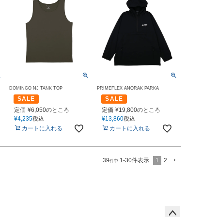
E
DOMINGO NJ TANK TOP
PRIMEFLEX ANORAK PARKA
SALE
SALE
定価
¥
6,050
のところ
定価
¥
19,800
のところ
¥
4,235
税込
¥
13,860
税込
カートに入れる
カートに入れる
1
2
39
1
-
30
件表示
件中