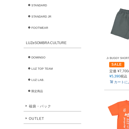
STANDARD
STANDARD JR
FOOTWEAR
LUZeSOMBRA CULTURE
DOMINGO
Jr BUGGY SHOR
SALE
LUZ TOP TEAM
定価
¥
7,700
¥
5,390
税込
LUZ LAB.
カートに
限定商品
福袋・パック
OUTLET