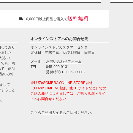
ペー
ジト
ップ
送料無料
10,000円以上商品ご購入で
へ
オンラインストアへのお問合せ先
期しており
オンラインストアカスタマーセンター
いました
定休日：年末年始、及び土曜日、日曜日
ださい。
メール
お問い合わせフォーム
しても、商
TEL
045-900-9131
品で、商品
受付時間(13:00〜17:00)
品のみ対
※LUZeSOMBRA ONLINE STORE以外
きまして
（LUZeSOMBRA店舗、他ECサイトなど）での
けすること
ご購入商品につきましては、ご購入店舗・サイ
トへお問合せください。
い。
こちら
ご利用ガイド
もご活用ください。