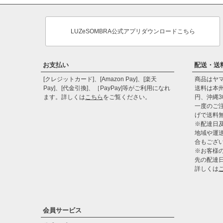
LUZeSOMBRA公式アプリダウンロードこちら
お支払い
配送・送
[クレジットカード]、[Amazon Pay]、[楽天
商品はヤ
Pay]、[代金引換]、［PayPay]等がご利用になれ
送料は本州
ます。詳しくは
こちら
をご覧ください。
円、沖縄3
一度のご注
げで送料
※配達日
地域や運
合もござ
※お客様
先の配達
詳しくは
会員サービス