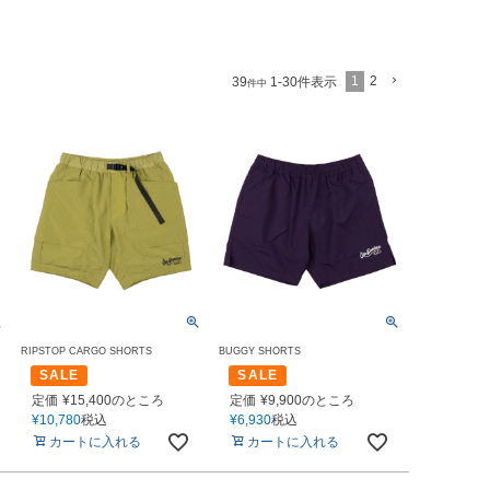
1
2
39
1
-
30
件表示
件中
RIPSTOP CARGO SHORTS
BUGGY SHORTS
SALE
SALE
定価
¥
15,400
のところ
定価
¥
9,900
のところ
¥
10,780
税込
¥
6,930
税込
カートに入れる
カートに入れる