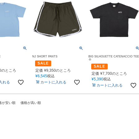
E
NJ SHORT PANTS
BIG SILHOUETTE CATENACCIO TE
-ll-
SALE
SALE
0
のところ
定価
¥
9,350
のところ
定価
¥
7,700
のところ
¥
6,545
税込
¥
5,390
税込
入れる
カートに入れる
カートに入れる
格が安い順
価格が高い順