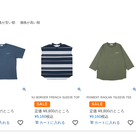
格が安い順
価格が高い順
NJ BORDER FRENCH SLEEVE TOP
PIGMENT RAGLAN 7SLEEVE TEE
SALE
SALE
のところ
定価
¥
8,800
のところ
定価
¥
8,800
のところ
¥
6,160
税込
¥
6,160
税込
入れる
カートに入れる
カートに入れる